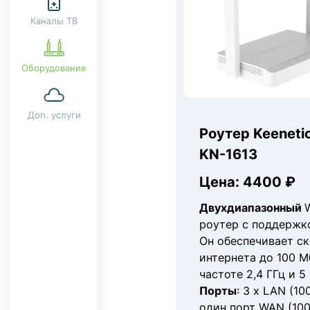
Каналы ТВ
Оборудование
Доп. услуги
Роутер Keenetic
KN-1613
Цена: 4400 ₽
Двухдиапазонный
W
роутер с поддержк
Он обеспечивает с
интернета до 100 М
частоте 2,4 ГГц и 5 
Порты
: 3 x LAN (10
один порт WAN (100