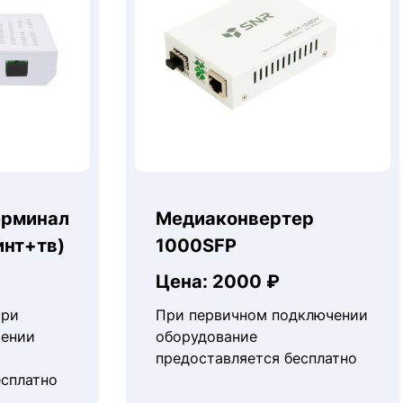
ерминал
Медиаконвертер
инт+тв)
1000SFP
Цена: 2000 ₽
При
При первичном подключении
чении
оборудование
предоставляется бесплатно
есплатно