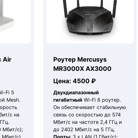
 Air
Роутер Mercusys
MR3000X AX3000
Цена: 4500 ₽
i-Fi 5
Двухдиапазонный
ой Mesh.
гигабитный
Wi-Fi 6 роутер.
корость
Он обеспечивает стабильную
бит/с на
связь со скоростью до 574
ГГц.
Мбит/с на частоте 2,4 ГГц и
0 Мбит/с);
до 2402 Мбит/с на 5 ГГц.
 Мбит/с)
Порты
: 3 x LAN (1 Гбит/с);