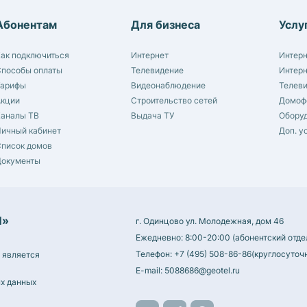
Абонентам
Для бизнеса
Услу
ак подключиться
Интернет
Интер
пособы оплаты
Телевидение
Интер
Тарифы
Видеонаблюдение
Телев
Акции
Строительство сетей
Домоф
Каналы ТВ
Выдача ТУ
Обору
ичный кабинет
Доп. у
писок домов
Документы
Л»
г. Одинцово ул. Молодежная, дом 46
Ежедневно: 8:00-20:00 (абонентский отде
Телефон:
+7 (495) 508-86-86
(круглосуточ
 является
E-mail:
5088686@geotel.ru
х данных