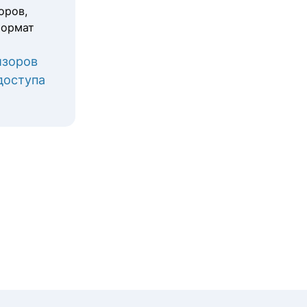
оров,
ормат
изоров
доступа