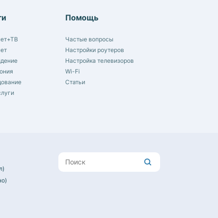
ги
Помощь
нет+ТВ
Частые вопросы
нет
Настройки роутеров
идение
Настройка телевизоров
ония
Wi-Fi
дование
Статьи
слуги
л)
но)