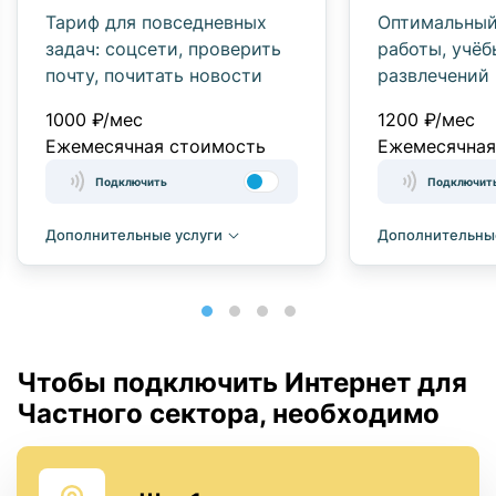
Тариф для повседневных
Оптимальный
задач: соцсети, проверить
работы, учёб
почту, почитать новости
развлечений
1000 ₽/мес
1200 ₽/мес
Ежемесячная стоимость
Ежемесячная
Подключить
Подключит
Дополнительные услуги
Дополнительные
Роутер Keenetic Air KN-1613
Роутер Mercusys MR3000X AX3000
Роутер Mercusys MR3000X 
Чтобы подключить Интернет для
Частного сектора, необходимо