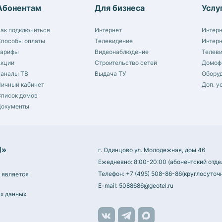
Абонентам
Для бизнеса
Услу
ак подключиться
Интернет
Интер
пособы оплаты
Телевидение
Интер
Тарифы
Видеонаблюдение
Телев
Акции
Строительство сетей
Домоф
Каналы ТВ
Выдача ТУ
Обору
ичный кабинет
Доп. у
писок домов
Документы
Л»
г. Одинцово ул. Молодежная, дом 46
Ежедневно: 8:00-20:00 (абонентский отде
Телефон:
+7 (495) 508-86-86
(круглосуточ
 является
E-mail:
5088686@geotel.ru
х данных