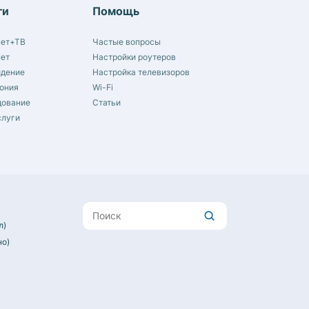
ги
Помощь
нет+ТВ
Частые вопросы
нет
Настройки роутеров
идение
Настройка телевизоров
ония
Wi-Fi
дование
Статьи
слуги
л)
но)