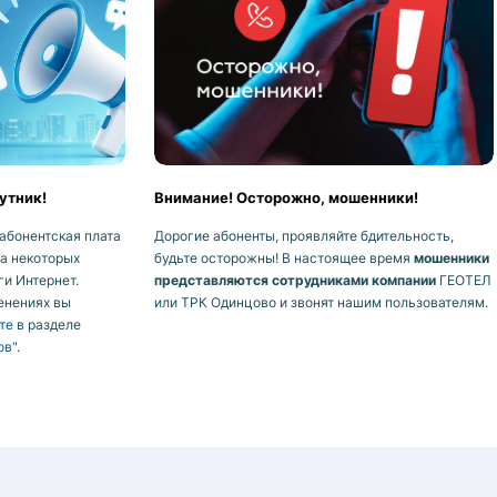
утник!
Внимание! Осторожно, мошенники!
абонентская плата
Дорогие абоненты, проявляйте бдительность,
на некоторых
будьте осторожны! В настоящее время
мошенники
ги Интернет.
представляются сотрудниками компании
ГЕОТЕЛ
енениях вы
или ТРК Одинцово и звонят нашим пользователям.
те
в разделе
ов
".